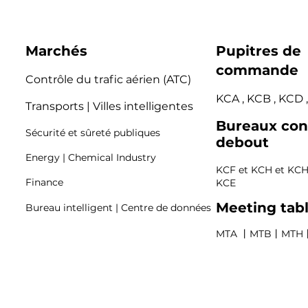
Marchés
Pupitres de
commande
Contrôle du trafic aérien (ATC)
KCA
,
KCB
,
KCD
Transports | Villes intelligentes
Bureaux cons
Sécurité et sûreté publiques
debout
Energy | Chemical Industry
KCF
et
KCH
et
KCH
Finance
KCE
Meeting tab
Bureau intelligent | Centre de données
MTA
丨
MTB
丨
MTH