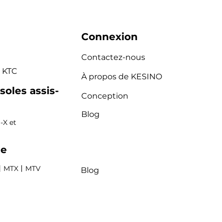
Connexion
Contactez-nous
,
KTC
À propos de KESINO
oles assis-
Conception
Blog
-X
et
le
丨
MTX
丨
MTV
Blog