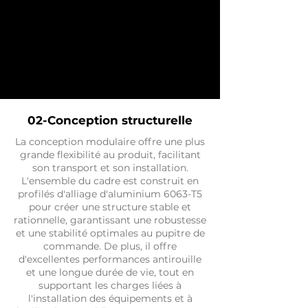
02-Conception structurelle
La conception modulaire offre une plus
grande flexibilité au produit, facilitant
son transport et son installation.
L'ensemble du cadre est construit en
profilés d'alliage d'aluminium 6063-T5
pour créer une structure stable et
rationnelle, garantissant une robustesse
et une stabilité optimales au pupitre de
commande. De plus, il offre
d'excellentes performances antirouille
et une longue durée de vie, tout en
supportant les charges liées à
l'installation des équipements et à