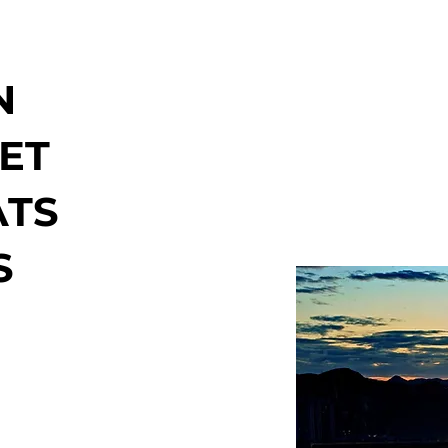
N
ET
ATS
S