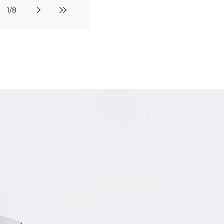
1
/
8