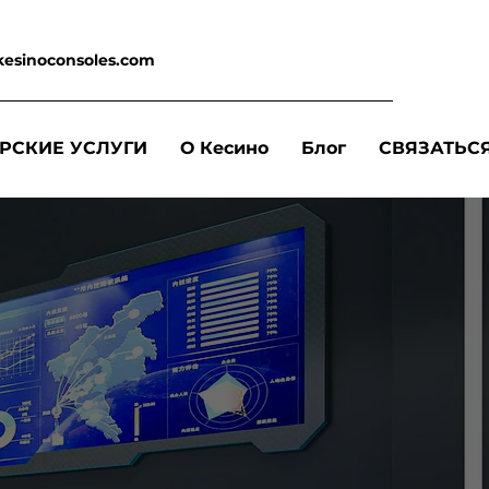
kesinoconsoles.com
РСКИЕ УСЛУГИ
О Кесино
Блог
СВЯЗАТЬС
,