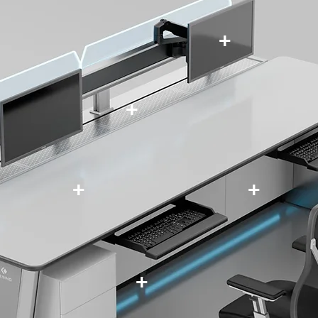
+
+
+
+
+