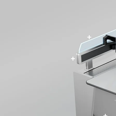
+
+
+