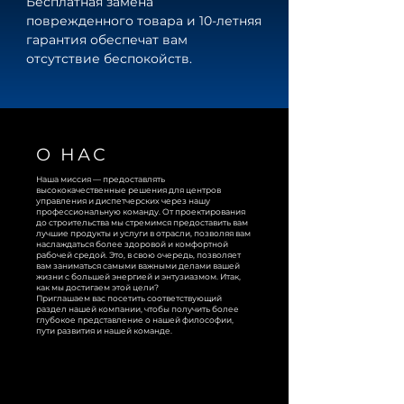
Бесплатная замена 
поврежденного товара и 10-летняя 
гарантия обеспечат вам 
отсутствие беспокойств.
О НАС
Наша миссия — предоставлять
высококачественные решения для центров
управления и диспетчерских через нашу
профессиональную команду. От проектирования
до строительства мы стремимся предоставить вам
лучшие продукты и услуги в отрасли, позволяя вам
наслаждаться более здоровой и комфортной
рабочей средой. Это, в свою очередь, позволяет
вам заниматься самыми важными делами вашей
жизни с большей энергией и энтузиазмом. Итак,
как мы достигаем этой цели?
Приглашаем вас посетить соответствующий
раздел нашей компании, чтобы получить более
глубокое представление о нашей философии,
пути развития и нашей команде.