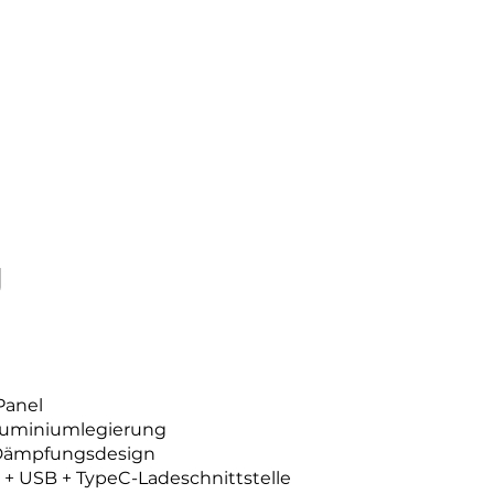
g
Panel
Aluminiumlegierung
 Dämpfungsdesign
 + USB + TypeC-Ladeschnittstelle