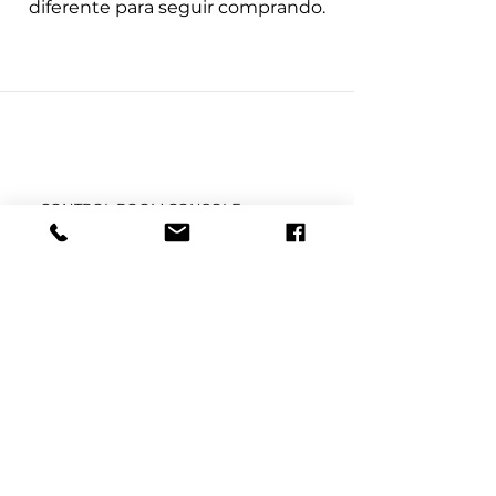
diferente para seguir comprando.
CONTROL ROOM CONSOLE
PROVIDER
© 2025 Kesino. Todos los derechos
reservados.