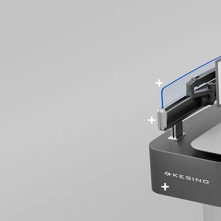
+
+
+