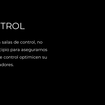
NTROL
 salas de control, no
ncipio para asegurarnos
 de control optimicen su
adores.