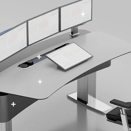
+
+
+
+