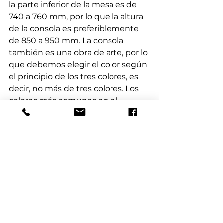
la parte inferior de la mesa es de 
740 a 760 mm, por lo que la altura 
de la consola es preferiblemente 
de 850 a 950 mm. La consola 
también es una obra de arte, por lo 
que debemos elegir el color según 
el principio de los tres colores, es 
decir, no más de tres colores. Los 
colores más comunes en el 
mercado son el negro, el gris, el 
blanco y el azul. Todo el diseño en 
tonos negros y grises es tranquilo 
y elegante. El azul agrega vitalidad 
a la base originalmente tranquila. 
La pantalla de acrílico de la consola 
puede reflejar muy bien este 
punto. La tira de luz LED se agrega 
sobre la base original, que puede 
cambiar la luz